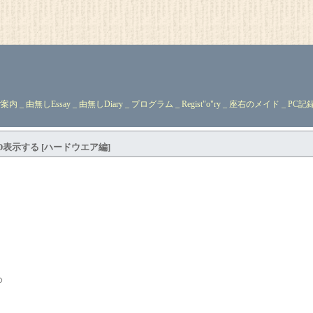
ご案内
_ 由無しEssay _ 由無しDiary _
プログラム
_
Regist"o"ry
_
座右のメイド
_ PC記録
表示する [ハードウエア編]
。
め