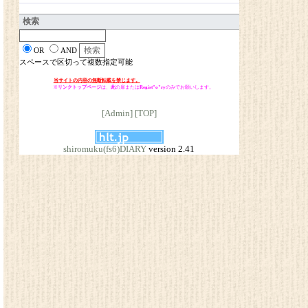
検索
OR
AND
スペースで区切って複数指定可能
当サイトの内容の無断転載を禁じます。
※
リンクトップページ
は、
此
の扉または
Regist"o"ry
のみでお願いします。
[Admin]
[TOP]
shiromuku(fs6)DIARY
version 2.41